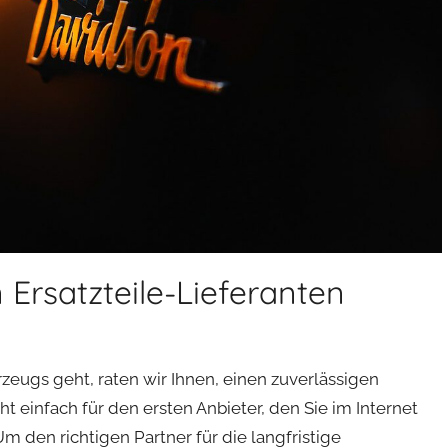
 Ersatzteile-Lieferanten
eugs geht, raten wir Ihnen, einen zuverlässigen
cht einfach für den ersten Anbieter, den Sie im Internet
 Um den richtigen Partner für die langfristige