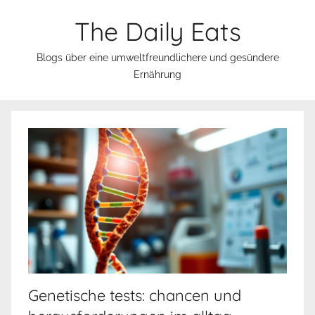
Zum
The Daily Eats
Inhalt
springen
Blogs über eine umweltfreundlichere und gesündere
Ernährung
Genetische tests: chancen und